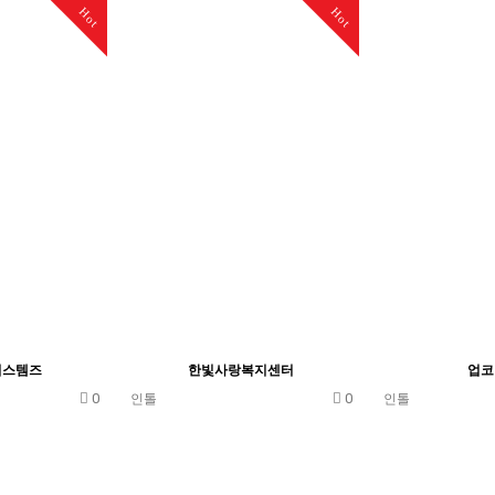
Hot
Hot
시스템즈
한빛사랑복지센터
업코
0
0
인톨
인톨