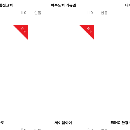
합선교회
여수노회 리뉴얼
사
0
0
인톨
인톨
Hot
Hot
화로
제이엠아이
ESHC 환