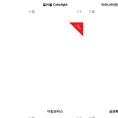
컬러몰 Colorlight
마라나타연
0
인톨
인톨
Hot
더킹모터스
금관