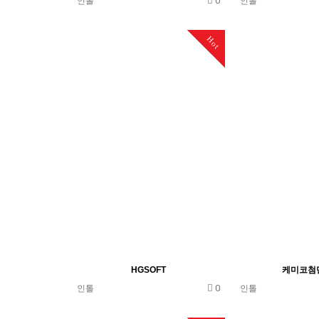
0
인톨
인톨
Hot
HGSOFT
케미코첨
0
인톨
인톨