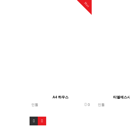
Hot
A4 하우스
티엘에스
0
인톨
인톨