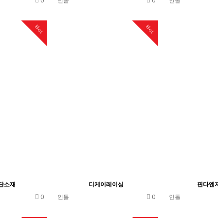
0
0
인톨
인톨
Hot
Hot
단소재
디케이레이싱
핀다엔
0
0
인톨
인톨