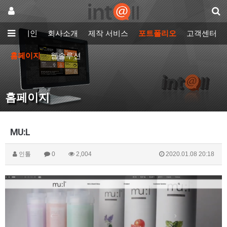
메인
회사소개
제작 서비스
포트폴리오
고객센터
홈페이지
웹솔루션
홈페이지
MU:L
인톨
0
2,004
2020.01.08 20:18